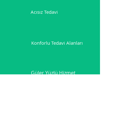
Acısız Tedavi
Konforlu Tedavi Alanları
Güler Yüzlü Hizmet
DOKTORLARIMIZ